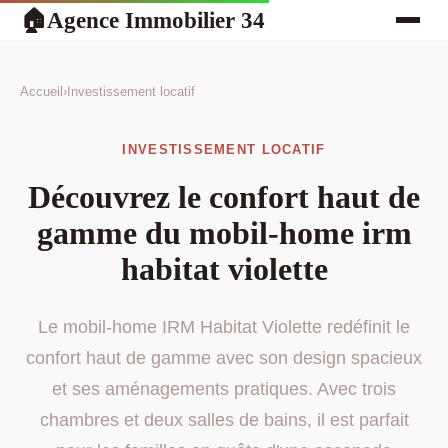
Agence Immobilier 34
🏠
Accueil
›
Investissement locatif
INVESTISSEMENT LOCATIF
Découvrez le confort haut de
gamme du mobil-home irm
habitat violette
Le mobil-home IRM Habitat Violette redéfinit le
confort haut de gamme avec son design spacieux
et ses aménagements pratiques. Avec trois
chambres et deux salles de bains, il est parfait