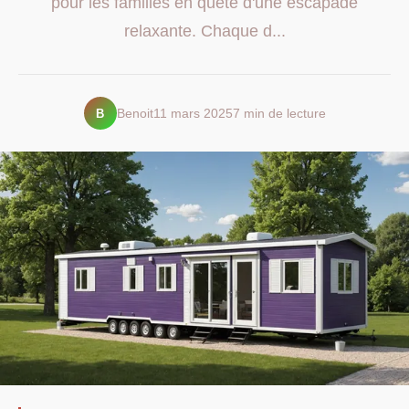
pour les familles en quête d'une escapade
relaxante. Chaque d...
B
Benoit
11 mars 2025
7 min de lecture