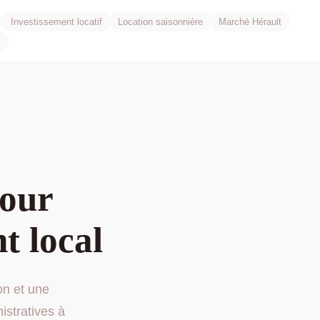
Investissement locatif
Location saisonnière
Marché Hérault
s
pour
t local
n et une
istratives à