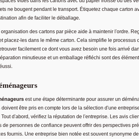
spaces vides dans les cartons avec du papier froissé ou des v
jets ne bougent pendant le transport. Étiquetez chaque carton 
tination afin de faciliter le déballage.
organisation des cartons par pièce aide à maintenir l'ordre. Re
 et placez-les dans le même carton. Cela simplifie le processus 
etrouver facilement ce dont vous avez besoin une fois arrivé da
éparation minutieuse et un emballage réfléchi sont des élément
ussi.
déménageurs
ménageurs
est une étape déterminante pour assurer un démén
s doivent être pris en compte lors de la sélection d'une entrepris
. Tout d'abord, vérifiez la réputation de l'entreprise. Les avis clien
de personnes de confiance peuvent offrir des perspectives pré
ces fournis. Une entreprise bien notée est souvent synonyme de f