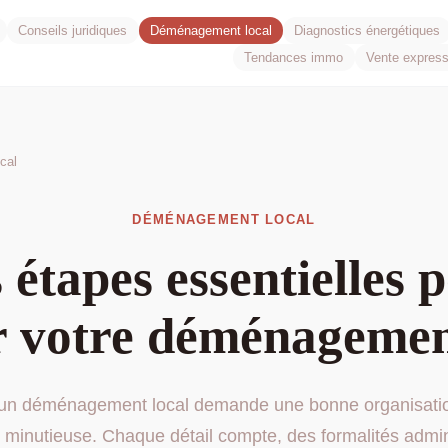
Conseils juridiques
Déménagement local
Diagnostics énergétiques
Tendances immo
Vente expres
cal
DÉMÉNAGEMENT LOCAL
 étapes essentielles 
r votre déménagemen
 un déménagement local demande une bonne organisatio
 minutieuse. Chaque détail compte, des formalités admin