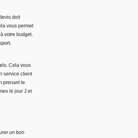
evis doit
Cela vous permet
 à votre budget.
sport,
els. Cela vous
n service client
n prenant le
es le jour J et
surer un bon