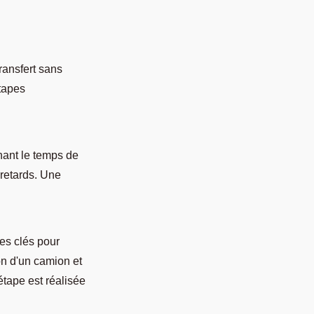
ransfert sans
étapes
enant le temps de
 retards. Une
es clés pour
on d'un camion et
tape est réalisée