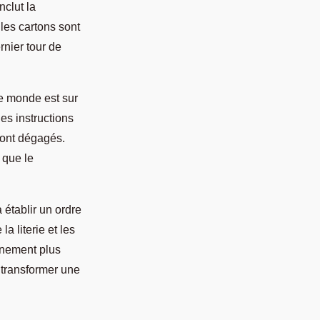
nclut la
les cartons sont
rnier tour de
e monde est sur
es instructions
sont dégagés.
 que le
 établir un ordre
 literie et les
onnement plus
 transformer une