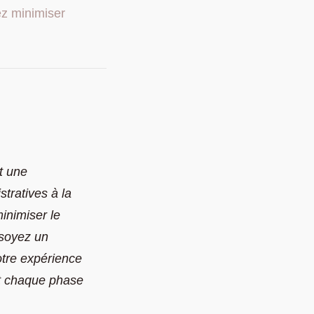
ez minimiser
t une
tratives à la
inimiser le
 soyez un
otre expérience
nt chaque phase