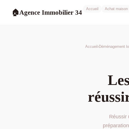
Accueil
Achat maison
Agence Immobilier 34
🏠
Accueil
›
Déménagement lo
Les
réussi
Réussir
préparation