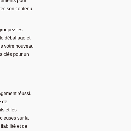
êtements pour
avec son contenu
groupez les
de déballage et
ns votre nouveau
s clés pour un
agement réussi.
e de
ts et les
cieuses sur la
iabilité et de