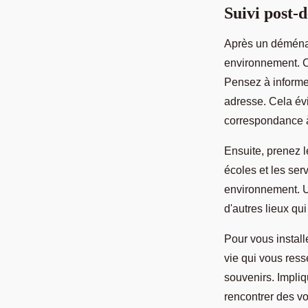
Suivi post
Après un déménag
environnement. C
Pensez à informer
adresse. Cela évi
correspondance 
Ensuite, prenez l
écoles et les ser
environnement. U
d'autres lieux qu
Pour vous instal
vie qui vous res
souvenirs. Impli
rencontrer des voi