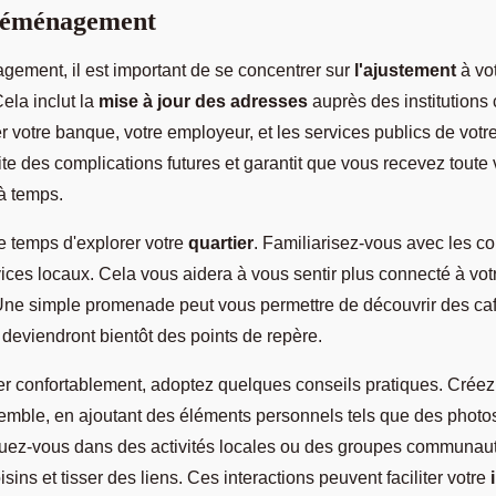
-déménagement
ement, il est important de se concentrer sur
l'ajustement
à vo
ela inclut la
mise à jour des adresses
auprès des institutions
 votre banque, votre employeur, et les services publics de votr
te des complications futures et garantit que vous recevez toute 
à temps.
e temps d'explorer votre
quartier
. Familiarisez-vous avec les c
vices locaux. Cela vous aidera à vous sentir plus connecté à vot
ne simple promenade peut vous permettre de découvrir des caf
i deviendront bientôt des points de repère.
ler confortablement, adoptez quelques conseils pratiques. Crée
semble, en ajoutant des éléments personnels tels que des photo
quez-vous dans des activités locales ou des groupes communaut
sins et tisser des liens. Ces interactions peuvent faciliter votre