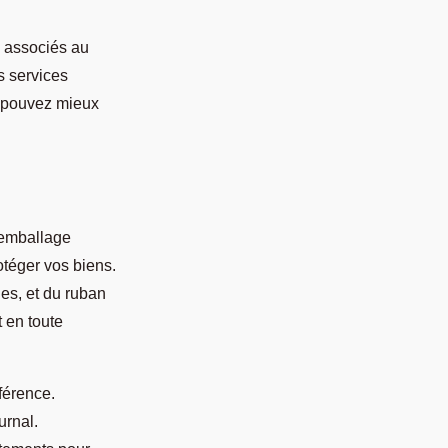
s associés au
s services
s pouvez mieux
'emballage
téger vos biens.
les, et du ruban
t en toute
fférence.
urnal.