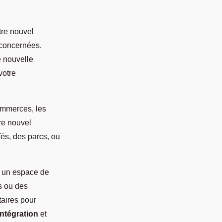
tre nouvel
 concernées.
e nouvelle
votre
ommerces, les
re nouvel
és, des parcs, ou
z un espace de
s ou des
aires pour
intégration
et